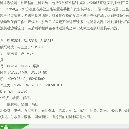
滤器系统是一种新型的过滤系统，包括N台标准型过滤器，气动双室隔膜泵, 控制开关箱,
25、DN50皮卡外管法兰或外丝连接装置在手推车的安装平台。二级串联过滤器，三
级串联过滤器，多级串联过滤器。对液体杂质的多层次进行净化过滤，达到理想的净
移动到任何工作生产线上一步到位式固定安装进行过滤。过滤器内部由冲孔板制作的
滤袋过滤后流出，杂质则被拦截在液体过滤袋当中，液体过滤袋可更换或清洗。
：SUS304、SUS316、SUS316L
膜泵材质：铝合金、SUS316
丁晴橡胶、Wil-Flex
择
: 180-420 180-820系列
膜泵：WL25配40、WL50配80
： 40=0.25m2、80=0.5m2
压力（MPa）: WL25=0.5、WL50=0.8
水（m3/h）: 25/50
/H= 经济、轻便、低压。
/H = 一 般价格、坚固、高压。
用领域：电子、食品饮料、石油化工、涂装、树脂、涂料、油墨、制药、水处理、金
领域。对水质，液体，固体颗粒，有超强的过滤和净化作用。
产品