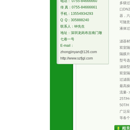
电话： 0755-84666660
多级过
传 真：0755-84666661
口DN
手机：13554934293
器，六
Q Q：305888240
可随意
联系人：钟先生
液体过
地址：深圳龙岗布吉南门墩
七巷一号
滤器材质
E-mail：
双室隔
zhongjinyan@126.com
隔膜片：
http://www.szfjgl.com
型号选
滤袋型号
双室隔
过滤面积
最高操作
流量- 
25T
50T
广泛应
等各个
相关