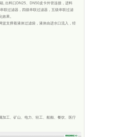
 出料口DN25、DN50皮卡外管连接，进料
级串联过滤器，四级串联过滤器，五级串联过滤
化效果。
网篮支撑着液体过滤袋，液体由进水口流入，经
属加工、矿山、电力、轻工、船舶、餐饮、医疗