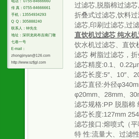
电话： 0755-84666660
过滤芯,脱脂棉过滤芯
传 真：0755-84666661
折叠式过滤芯,饮料过
手机：13554934293
Q Q：305888240
滤芯,印刷过滤芯,过
联系人：钟先生
直饮机过滤芯 纯水机
地址：深圳龙岗布吉南门墩
七巷一号
饮水机过滤芯、直饮
E-mail：
滤芯 树脂过滤芯，
zhongjinyan@126.com
http://www.szfjgl.com
滤芯精度:0.1、0.22
滤芯长度:5″、10″、20
滤芯直径:外径φ340m
φ20mm、28mm、30
滤芯规格:PP 脱脂棉
滤芯长度:127mm 254
滤芯接口:熔喷式（平嘴
特 性:流量大、过滤