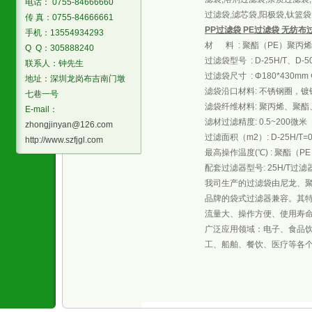
电话： 0755-84666660
过滤袋,滤芯袋,阳极袋,钛篮
传 真：0755-84666661
PP过滤袋 PE过滤袋 无纺布
手机：13554934293
材 料 : 聚酯（PE）聚丙
Q Q：305888240
过滤袋型号 : D-25H/T、D-50
联系人：钟先生
过滤袋尺寸 : Φ180*430mm Φ
地址：深圳龙岗布吉南门墩
滤袋沿口材料: 不锈钢圈，
七巷一号
滤袋纤维材料: 聚丙烯、聚
E-mail：
滤材过滤精度: 0.5~200微米
zhongjinyan@126.com
过滤面积（m2）: D-25H/T=0.2
http://www.szfjgl.com
最高操作温度(℃) : 聚酯（PE）1
配套过滤器型号: 25H/T过滤器 
我司生产的过滤袋由尼龙、
品牌的袋式过滤器兼容。其特
流量大、操作方便、使用寿
广泛应用领域：电子、食品
工、船舶、餐饮、医疗等各